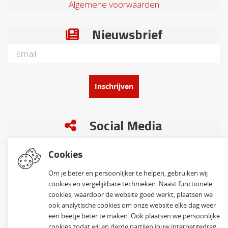
Algemene voorwaarden
Nieuwsbrief
Inschrijven
Social Media
Cookies
Om je beter en persoonlijker te helpen, gebruiken wij
cookies en vergelijkbare technieken. Naast functionele
cookies, waardoor de website goed werkt, plaatsen we
ook analytische cookies om onze website elke dag weer
© 2026 Klinkervisie B.V. | Alle rechten voorbehouden
een beetje beter te maken. Ook plaatsen we persoonlijke
Website ontwikkeld door Lined
cookies zodat wij en derde partijen jouw internetgedrag
en volledig geïntegreerd met Troublefree Smart Stone