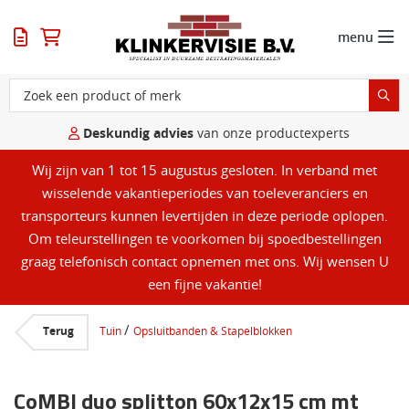
menu
Deskundig advies
van onze productexperts
Wij zijn van 1 tot 15 augustus gesloten. In verband met
wisselende vakantieperiodes van toeleveranciers en
transporteurs kunnen levertijden in deze periode oplopen.
Om teleurstellingen te voorkomen bij spoedbestellingen
graag telefonisch contact opnemen met ons. Wij wensen U
een fijne vakantie!
/
Terug
Tuin
Opsluitbanden & Stapelblokken
CoMBI duo splitton 60x12x15 cm mt