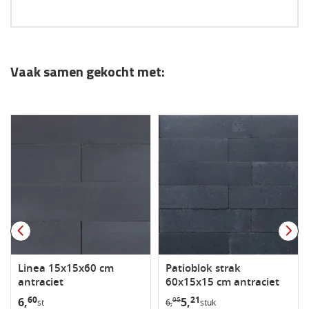
Vaak samen gekocht met:
Linea 15x15x60 cm
Patioblok strak
antraciet
60x15x15 cm antraciet
60
21
6,
5,
95
st
6,
stuk