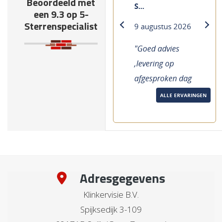
Beoordeeld met
S...
een 9.3 op 5-
Sterrenspecialist
9 augustus 2026
previous
next
"Goed advies
,levering op
afgesproken dag
en nalevering
ALLE ERVARINGEN
volgende dag
gebracht."
Adresgegevens
Klinkervisie B.V.
Spijksedijk 3-109