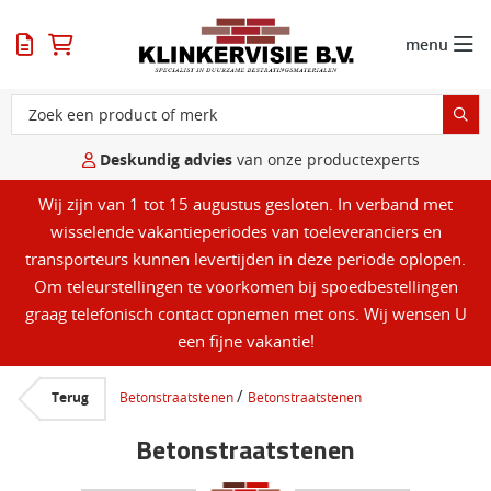
menu
Deskundig advies
van onze productexperts
Wij zijn van 1 tot 15 augustus gesloten. In verband met
wisselende vakantieperiodes van toeleveranciers en
transporteurs kunnen levertijden in deze periode oplopen.
Om teleurstellingen te voorkomen bij spoedbestellingen
graag telefonisch contact opnemen met ons. Wij wensen U
een fijne vakantie!
/
Terug
Betonstraatstenen
Betonstraatstenen
Betonstraatstenen