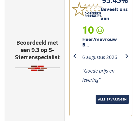
95.45%
Beveelt ons
aan
10
Heer/mevrouw
Beoordeeld met
B...
een 9.3 op 5-
Sterrenspecialist
6 augustus 2026
previous
next
"Goede prijs en
levering"
ALLE ERVARINGEN