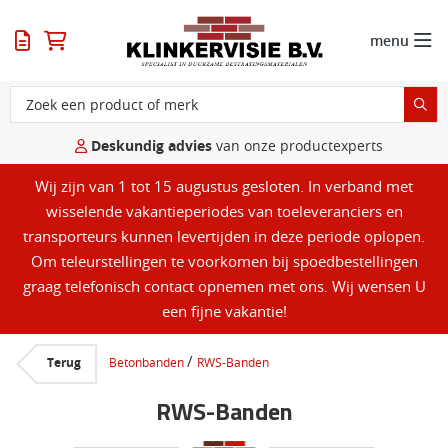
menu
Deskundig advies
van onze productexperts
Wij zijn van 1 tot 15 augustus gesloten. In verband met
wisselende vakantieperiodes van toeleveranciers en
transporteurs kunnen levertijden in deze periode oplopen.
Om teleurstellingen te voorkomen bij spoedbestellingen
graag telefonisch contact opnemen met ons. Wij wensen U
een fijne vakantie!
/
Terug
Betonbanden
RWS-Banden
RWS-Banden