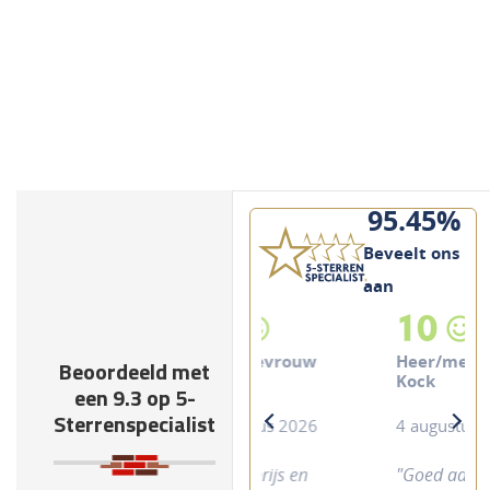
95.45%
Beveelt ons
aan
10
Heer/mevrouw
Beoordeeld met
Kock
een 9.3 op 5-
Sterrenspecialist
4 augustus 2026
previous
next
"Goed advies