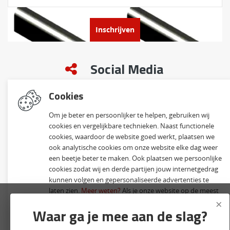
Inschrijven
Social Media
Cookies
Om je beter en persoonlijker te helpen, gebruiken wij
cookies en vergelijkbare technieken. Naast functionele
cookies, waardoor de website goed werkt, plaatsen we
ook analytische cookies om onze website elke dag weer
© 2026 Klinkervisie B.V. | Alle rechten voorbehouden
een beetje beter te maken. Ook plaatsen we persoonlijke
cookies zodat wij en derde partijen jouw internetgedrag
Website ontwikkeld door Lined
en volledig geïntegreerd met Troublefree Smart Stone
software
kunnen volgen en gepersonaliseerde advertenties te
laten zien.
Meer weten?
Als je onze website op de meest
×
gebruiksvriendelijke manier wil gebruiken, dan is het
Waar ga je mee aan de slag?
nodig dat je onze cookies accepteert. Indien je kiest voor
weigeren
, plaatsen we alleen functionele en analytische