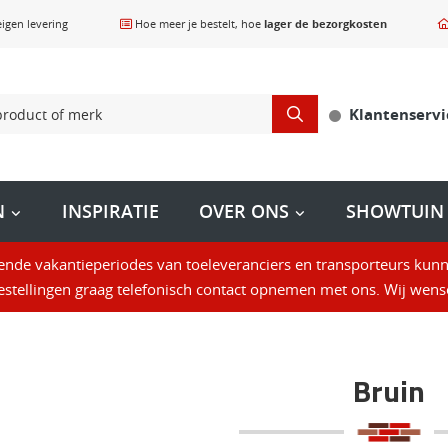
igen levering
Hoe meer je bestelt, hoe
lager de bezorgkosten
Klantenservi
N
INSPIRATIE
OVER ONS
SHOWTUIN
lende vakantieperiodes van toeleveranciers en transporteurs kunn
s
tellingen graag telefonisch contact opnemen met ons. Wij wense
Bekijk alles in deze categorie
Bruin
Formaat
Toepassing
M
20x30 tegels
Oprit
MB
gels
30x30 tegels
Tuin en terras
Re