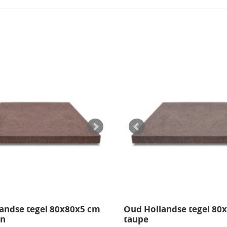
ntegels
40x40 tegels
Dak
Ro
els
50x50 tegels
Zwembad
Sc
els 2 cm
60x40 tegels
Ar
els 3 cm
60x60 tegels
St
gel met
80x80 tegels
ag
90x90 tegels
100x100 tegels
ren
Populaire series
Accessoires
GeoCeramica
Voegkruizen
GeoStretto
GeoCorso
Cerasun
andse tegel 80x80x5 cm
Oud Hollandse tegel 80
Trippel T
in
taupe