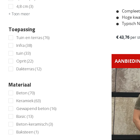
Houtlook
4,8 cm
(3)
Compleet
+ Toon meer
Hoge kwal
Typisch 
Toepassing
€
43,76
per s
Tuin en terras
(76)
Infra
(38)
tuin
(33)
AANBIEDIN
Oprit
(22)
Dakterras
(12)
Materiaal
Beton
(70)
Keramiek
(63)
Gewapend beton
(16)
Basic
(13)
Beton-keramisch
(3)
Baksteen
(1)