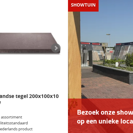
SHOWTUIN
andse tegel 200x100x10
e
Bezoek onze show
 assortiment
op een unieke loca
iteitsstandaard
Nederlands product