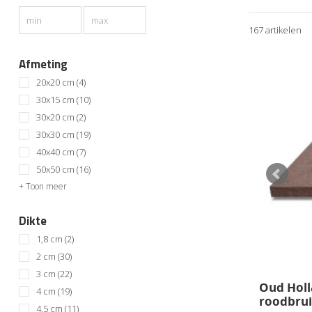
Gebruikte beto
167 artikelen
Keramische teg
Keramische teg
Afmeting
Keramische teg
20x20 cm
(4)
Keramische te
30x15 cm
(10)
beton onderla
30x20 cm
(2)
30x30 cm
(19)
40x40 cm
(7)
50x50 cm
(16)
+ Toon meer
Populaire kleu
Dikte
Zwart
1,8 cm
(2)
Grijs
2 cm
(30)
Antraciet
3 cm
(22)
Taupe
Oud Holl
4 cm
(19)
Bruin
roodbru
4,5 cm
(11)