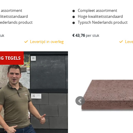
Klinkervisie Premium
 assortiment
Compleet assortiment
Oud Hollandse Tegels
iteitsstandaard
Hoge kwaliteitsstandaard
Nederlands product
Typisch Nederlands product
€
43,76
tuk
per stuk
Levertijd in overleg
Lever
Bekijk product
Bekijk product
G TEGELS