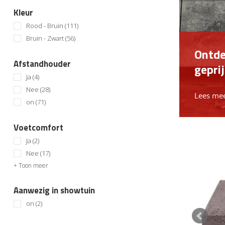
Kleur
Rood - Bruin
(111)
Bruin - Zwart
(56)
Ontde
Afstandhouder
gepri
Ja
(4)
Nee
(28)
Lees m
on
(71)
Voetcomfort
Ja
(2)
Nee
(17)
+ Toon meer
Aanwezig in showtuin
on
(2)