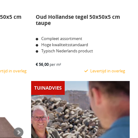
x50x5 cm
Oud Hollandse tegel 50x50x5 cm
taupe
Compleet assortiment
Hoge kwaliteitsstandaard
Typisch Nederlands product
€
56,00
per m²
tijd in overleg
Levertijd in overleg
Bekijk product
TUINADVIES