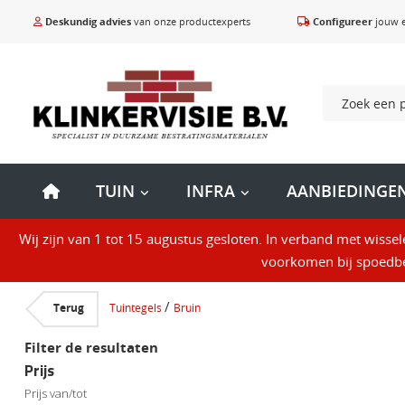
Deskundig advies
van onze productexperts
Configureer
jouw e
TUIN
INFRA
AANBIEDINGE
Wij zijn van 1 tot 15 augustus gesloten. In verband met wisse
Tuintegel
voorkomen bij spoedbes
/
Terug
Tuintegels
Bruin
Filter de resultaten
Soort
Prijs
Betontegels
Prijs van/tot
Budget betonte