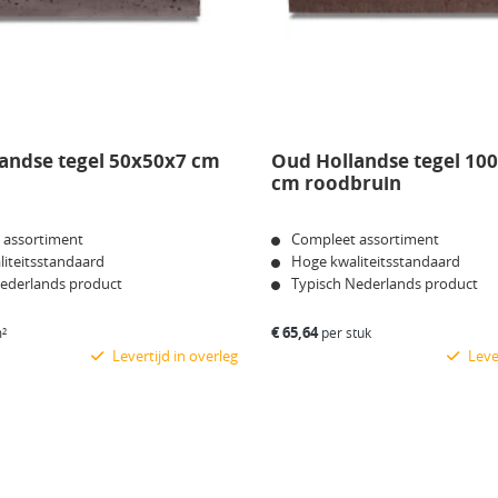
andse tegel 50x50x7 cm
Oud Hollandse tegel 10
cm roodbruin
 assortiment
Compleet assortiment
iteitsstandaard
Hoge kwaliteitsstandaard
Nederlands product
Typisch Nederlands product
€
65,64
²
per stuk
Levertijd in overleg
Lever
Bekijk product
Bekijk product