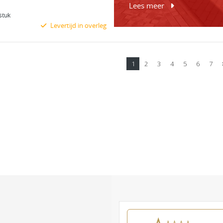
Lees meer
stuk
Levertijd in overleg
Bekijk product
1
2
3
4
5
6
7