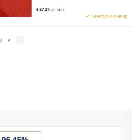
€
87,27
per stuk
Levertijd in overleg
Bekijk product
8
9
›
95.45%