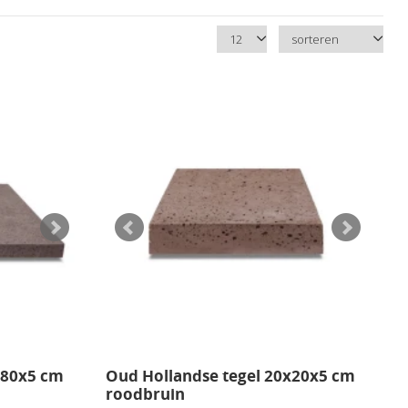
busto Ceramica
hellevis
tiStone
onesEnter
x80x5 cm
Oud Hollandse tegel 20x20x5 cm
roodbruin