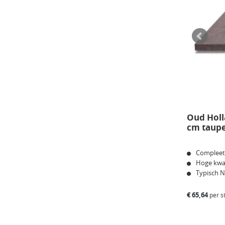
Oud Holl
cm taup
Compleet
Hoge kwal
Typisch 
€
65,64
per s