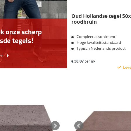
Oud Hollandse tegel 50
roodbruin
k onze scherp
Compleet assortiment
jsde
tegels!
Hoge kwaliteitsstandaard
Typisch Nederlands product
eer
€
58,07
per m²
Lever
Bekijk product