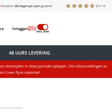
Showtuin
365 dagen per jaar
geopend
9.3
/ 10
ce
Inloggen
Incl. btw
48 UURS LEVERING
en levertijden in deze periode oplopen. Om teleurstellingen te
n U een fijne vakantie!
erken
I
dsun