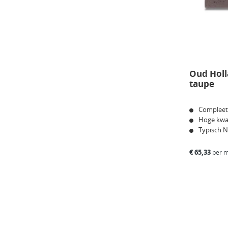
Oud Holl
taupe
Compleet
Hoge kwal
Typisch 
€
65,33
per m