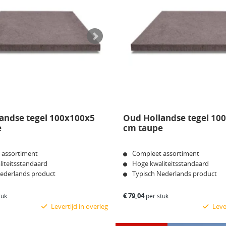
andse tegel 100x100x5
Oud Hollandse tegel 10
e
cm taupe
 assortiment
Compleet assortiment
iteitsstandaard
Hoge kwaliteitsstandaard
Nederlands product
Typisch Nederlands product
€
79,04
tuk
per stuk
Levertijd in overleg
Lever
Bekijk product
Bekijk product