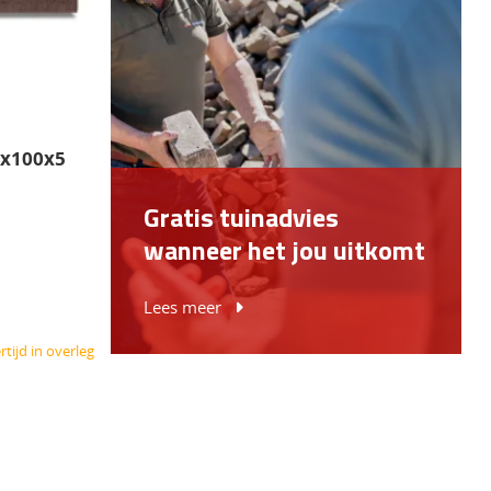
0x100x5
Gratis tuinadvies
wanneer het jou uitkomt
Lees meer
tijd in overleg