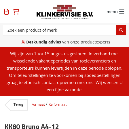
menu
Deskundig advies
van onze productexperts
Wij zijn van 1 tot 15 augustus gesloten. In verband met
wisselende vakantieperiodes van toeleveranciers en
transporteurs kunnen levertijden in deze periode oplopen.
Om teleurstellingen te voorkomen bij spoedbestellingen
graag telefonisch contact opnemen met ons. Wij wensen U
een fijne vakantie!
/
Terug
Formaat
Keiformaat
KK80 Bruno A4-12