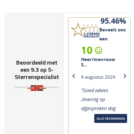
95.46%
Beveelt ons
aan
10
Heer/mevrouw
Beoordeeld met
S...
een 9.3 op 5-
Sterrenspecialist
9 augustus 2026
previous
next
"Goed advies
,levering op
afgesproken dag
en nalevering
ALLE ERVARINGEN
volgende dag