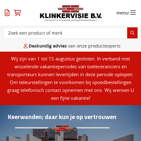
menu
Deskundig advies
van onze productexperts
Wij zijn van 1 tot 15 augustus gesloten. In verband met
wisselende vakantieperiodes van toeleveranciers en
transporteurs kunnen levertijden in deze periode oplopen.
Om teleurstellingen te voorkomen bij spoedbestellingen
graag telefonisch contact opnemen met ons. Wij wensen U
een fijne vakantie!
Keerwanden; daar kun je op vertrouwen