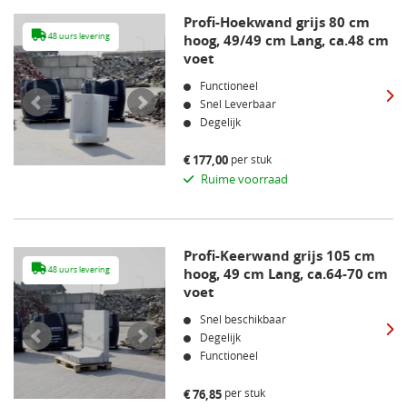
Profi-Hoekwand grijs 80 cm
48 uurs levering
hoog, 49/49 cm Lang, ca.48 cm
48 uurs leveri
voet
Functioneel
Snel Leverbaar
Degelijk
per stuk
€
177,00
Ruime voorraad
Profi-Keerwand grijs 105 cm
48 uurs levering
hoog, 49 cm Lang, ca.64-70 cm
48 uurs leveri
voet
Snel beschikbaar
Degelijk
Functioneel
per stuk
€
76,85