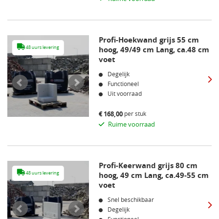
Profi-Hoekwand grijs 55 cm
48 uurs levering
hoog, 49/49 cm Lang, ca.48 cm
48 uurs leveri
voet
Degelijk
Functioneel
Uit voorraad
per stuk
€
168,00
Ruime voorraad
Profi-Keerwand grijs 80 cm
48 uurs levering
hoog, 49 cm Lang, ca.49-55 cm
48 uurs leveri
voet
Snel beschikbaar
Degelijk