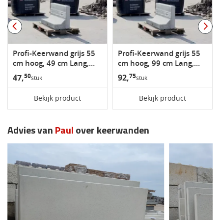
Profi-Keerwand grijs 55
Profi-Keerwand grijs 55
cm hoog, 49 cm Lang,
cm hoog, 99 cm Lang,
ca.39-45 cm voet
ca.39-45 cm voet
50
75
47,
92,
stuk
stuk
Bekijk product
Bekijk product
Advies van
Paul
over keerwanden