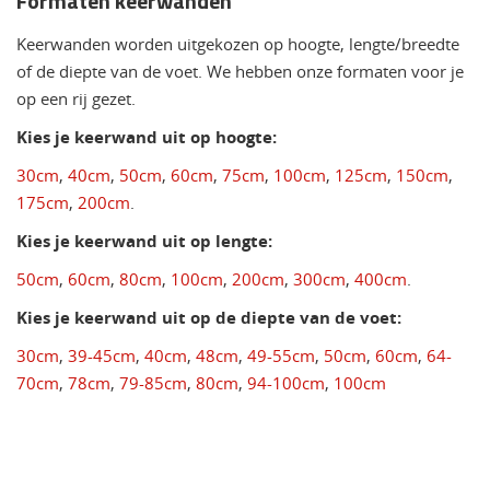
Formaten keerwanden
Keerwanden worden uitgekozen op hoogte, lengte/breedte
of de diepte van de voet. We hebben onze formaten voor je
op een rij gezet.
Kies je keerwand uit op hoogte:
30cm
,
40cm
,
50cm
,
60cm
,
75cm
,
100cm
,
125cm
,
150cm
,
175cm
,
200cm
.
Kies je keerwand uit op lengte:
50cm
,
60cm
,
80cm
,
100cm
,
200cm
,
300cm
,
400cm
.
Kies je keerwand uit op de diepte van de voet:
30cm
,
39-45cm
,
40cm
,
48cm
,
49-55cm
,
50cm
,
60cm
,
64-
70cm
,
78cm
,
79-85cm
,
80cm
,
94-100cm
,
100cm