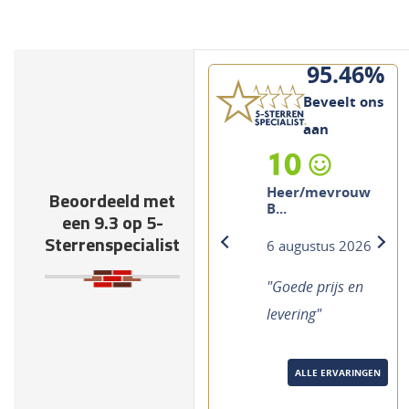
95.46%
Beveelt ons
aan
10
Heer/mevrouw
Beoordeeld met
B...
een 9.3 op 5-
Sterrenspecialist
6 augustus 2026
previous
next
"Goede prijs en
levering"
ALLE ERVARINGEN