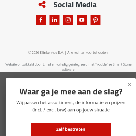
Social Media
© 2026 Klinkervisie B.V. | Alle rechten voorbehouden
Website ontwikkeld door Lined
en volledig geïntegreerd met Troublefree Smart Stone
software
×
Waar ga je mee aan de slag?
Wij passen het assortiment, de informatie en prijzen
Cookies
(incl. / excl. btw) aan op jouw situatie
Om je beter en persoonlijker te helpen, gebruiken wij
cookies en vergelijkbare technieken. Naast functionele
Zelf bestraten
cookies, waardoor de website goed werkt, plaatsen we
ook analytische cookies om onze website elke dag weer