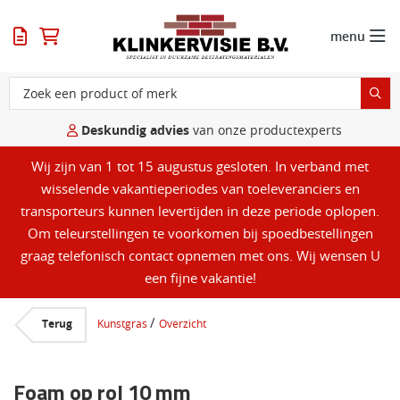
menu
Deskundig advies
van onze productexperts
Wij zijn van 1 tot 15 augustus gesloten. In verband met
wisselende vakantieperiodes van toeleveranciers en
transporteurs kunnen levertijden in deze periode oplopen.
Om teleurstellingen te voorkomen bij spoedbestellingen
graag telefonisch contact opnemen met ons. Wij wensen U
een fijne vakantie!
/
Terug
Kunstgras
Overzicht
Foam op rol 10 mm