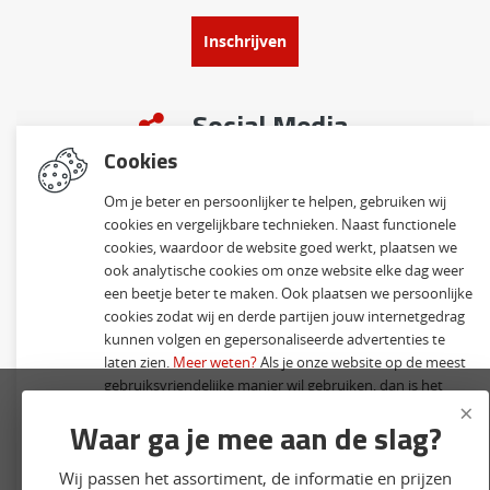
Inschrijven
Social Media
Cookies
Om je beter en persoonlijker te helpen, gebruiken wij
cookies en vergelijkbare technieken. Naast functionele
cookies, waardoor de website goed werkt, plaatsen we
ook analytische cookies om onze website elke dag weer
een beetje beter te maken. Ook plaatsen we persoonlijke
© 2026 Klinkervisie B.V. | Alle rechten voorbehouden
cookies zodat wij en derde partijen jouw internetgedrag
kunnen volgen en gepersonaliseerde advertenties te
Website ontwikkeld door Lined
en volledig geïntegreerd met Troublefree Smart Stone
software
laten zien.
Meer weten?
Als je onze website op de meest
gebruiksvriendelijke manier wil gebruiken, dan is het
×
nodig dat je onze cookies accepteert. Indien je kiest voor
Waar ga je mee aan de slag?
weigeren
, plaatsen we alleen functionele en analytische
cookies.
Wij passen het assortiment, de informatie en prijzen