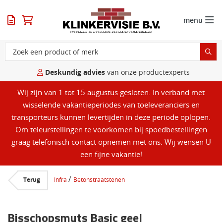
menu
Deskundig advies
van onze productexperts
Wij zijn van 1 tot 15 augustus gesloten. In verband met
wisselende vakantieperiodes van toeleveranciers en
transporteurs kunnen levertijden in deze periode oplopen.
Om teleurstellingen te voorkomen bij spoedbestellingen
graag telefonisch contact opnemen met ons. Wij wensen U
een fijne vakantie!
/
Terug
Infra
Betonstraatstenen
Bisschopsmuts Basic geel