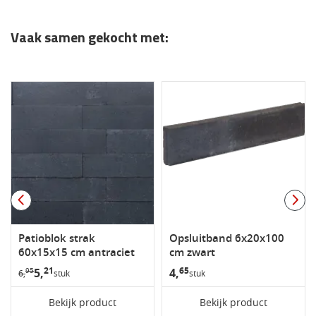
Vaak samen gekocht met:
Patioblok strak
Opsluitband 6x20x100
60x15x15 cm antraciet
cm zwart
21
65
5,
4,
95
6,
stuk
stuk
Bekijk product
Bekijk product