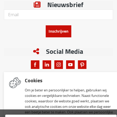
Nieuwsbrief
Inschrijven
Social Media
Cookies
Om je beter en persoonlijker te helpen, gebruiken wij
© 2026 Klinkervisie B.V. | Alle rechten voorbehouden
cookies en vergelijkbare technieken. Naast functionele
cookies, waardoor de website goed werkt, plaatsen we
Website ontwikkeld door Lined
en volledig geïntegreerd met Troublefree Smart Stone
ook analytische cookies om onze website elke dag weer
software
een beetje beter te maken. Ook plaatsen we persoonlijke