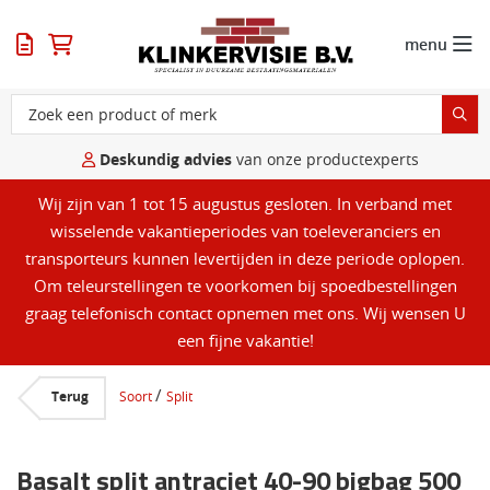
menu
Deskundig advies
van onze productexperts
Wij zijn van 1 tot 15 augustus gesloten. In verband met
wisselende vakantieperiodes van toeleveranciers en
transporteurs kunnen levertijden in deze periode oplopen.
Om teleurstellingen te voorkomen bij spoedbestellingen
graag telefonisch contact opnemen met ons. Wij wensen U
een fijne vakantie!
/
Terug
Soort
Split
Basalt split antraciet 40-90 bigbag 500