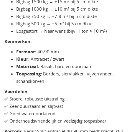
Bigbag 1500 kg → ±15 m² bij 5 cm dikte
Bigbag 1000 kg → ±10 m² bij 5 cm dikte
Bigbag 750 kg → ±7-8 m² bij 5 cm dikte
Bigbag 500 kg → ±5 m² bij 5 cm dikte
Losgestort → Naar wens (bijv. 1 ton ≈ 10 m²)
Kenmerken:
Formaat:
40-90 mm
Kleur:
Antraciet / zwart
Materiaal:
Basalt, hard en duurzaam
Toepassing:
Borders, siervlakken, vijverranden,
schanskorven
Voordelen:
✅ Stoere, robuuste uitstraling
✅ Zeer duurzaam en slijtvast
✅ Goed waterdoorlatend
✅ Onderhoudsvriendelijk en veelzijdig toepasbaar
Kortom:
Basalt Split Antraciet 40-90 mm biedt kracht, stijl